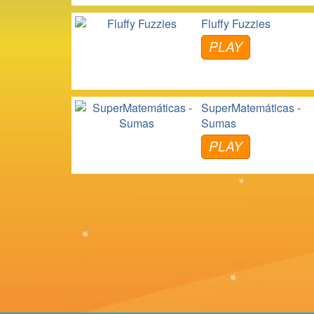
Fluffy Fuzzies
PLAY
SuperMatemáticas -
Sumas
PLAY