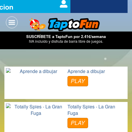
SUSCRÍBETE a TaptoFun por 2.41€/semana
IVA incluido y disfruta de barra libre de juegos.
Aprende a dibujar
PLAY
Totally Spies - La Gran
Fuga
PLAY